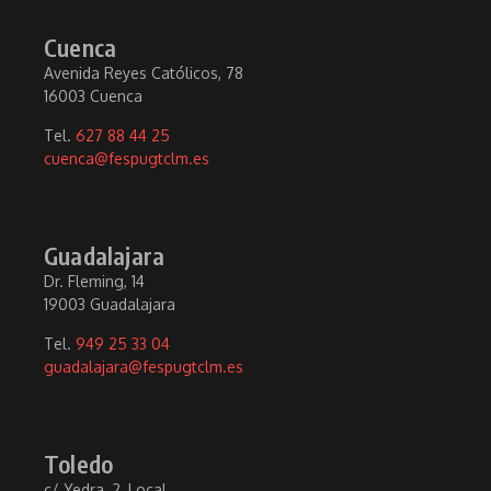
Cuenca
Avenida Reyes Católicos, 78
16003 Cuenca
Tel.
627 88 44 25
cuenca@fespugtclm.es
Guadalajara
Dr. Fleming, 14
19003 Guadalajara
Tel.
949 25 33 04
guadalajara@fespugtclm.es
Toledo
c/ Yedra, 2, Local