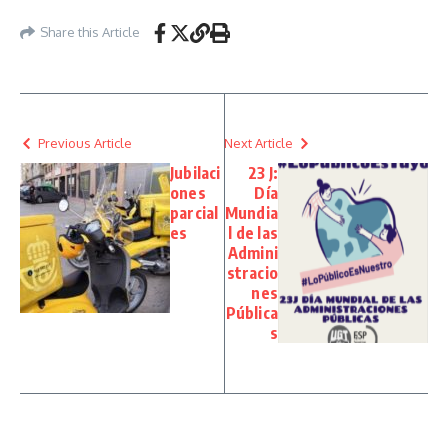
Share this Article
Previous Article
Next Article
Jubilaci
23 J:
ones
Día
parcial
Mundia
es
l de las
Admini
stracio
nes
Pública
s