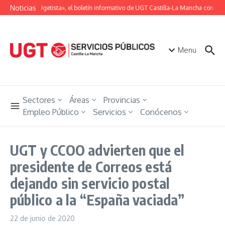
Saltar al contenido
Noticias
«Unión Ugetista», el boletín informativo de UGT Castilla-La Mancha con toda
Menu
Sectores
Áreas
Provincias
Empleo Público
Servicios
Conócenos
UGT y CCOO advierten que el
presidente de Correos está
dejando sin servicio postal
público a la “España vaciada”
22 de junio de 2020