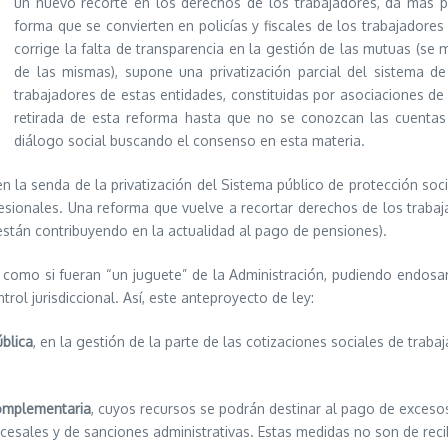
un nuevo recorte en los derechos de los trabajadores, da más po
forma que se convierten en policías y fiscales de los trabajadore
corrige la falta de transparencia en la gestión de las mutuas (se 
de las mismas), supone una privatización parcial del sistema de
trabajadores de estas entidades, constituidas por asociaciones de 
retirada de esta reforma hasta que no se conozcan las cuentas
diálogo social buscando el consenso en esta materia.
a senda de la privatización del Sistema público de protección socia
sionales. Una reforma que vuelve a recortar derechos de los trabaja
stán contribuyendo en la actualidad al pago de pensiones).
omo si fueran “un juguete” de la Administración, pudiendo endosarle
trol jurisdiccional. Así, este anteproyecto de ley:
ública
, en la gestión de la parte de las cotizaciones sociales de trab
Complementaria
, cuyos recursos se podrán destinar al pago de excesos
esales y de sanciones administrativas. Estas medidas no son de reci