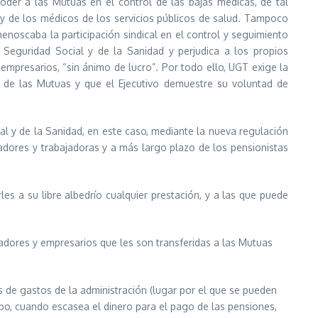
der a las Mutuas en el control de las bajas médicas, de tal
s y de los médicos de los servicios públicos de salud. Tampoco
menoscaba la participación sindical en el control y seguimiento
 Seguridad Social y de la Sanidad y perjudica a los propios
empresarios, “sin ánimo de lucro”. Por todo ello, UGT exige la
 de las Mutuas y que el Ejecutivo demuestre su voluntad de
l y de la Sanidad, en este caso, mediante la nueva regulación
dores y trabajadoras y a más largo plazo de los pensionistas
s a su libre albedrío cualquier prestación, y a las que puede
ajadores y empresarios que les son transferidas a las Mutuas
 de gastos de la administración (lugar por el que se pueden
bo, cuando escasea el dinero para el pago de las pensiones,