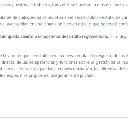
en sus puestos de trabajo y, todo ello, se hace sin la más mínima tra
 alarde de ambigüedad se les sitúa en el sector público estatal de car
án el acento bien en una dimensión bien en otra, lo que generará confl
do queda abierto a un posterior desarrollo reglamentario
, esto dej
 de Ley por el que se establece una nueva regulación respecto de las
 y directa, de las competencias y funciones sobre la gestión de la In
an y aseguran la igualdad, la no discriminación, la suficiencia de las
 de riesgos, más propios del aseguramiento privado.