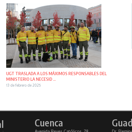
UGT TRASLADA A LOS MÁXIMOS RESPONSABLES DEL
MINISTERIO LA NECESID ...
13 de febrero de 2025
Cuenca
Guad
l
Avenida Reyes Católicos, 78
Dr. Fleming