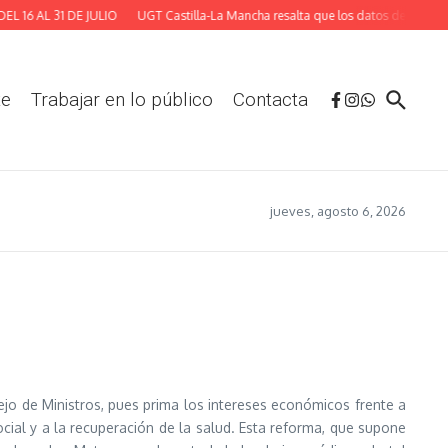
AL 31 DE JULIO
UGT Castilla-La Mancha resalta que los datos de afiliación de
te
Trabajar en lo público
Contacta
jueves, agosto 6, 2026
o de Ministros, pues prima los intereses económicos frente a
ial y a la recuperación de la salud. Esta reforma, que supone