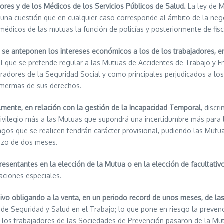
dores y de los Médicos de los Servicios Públicos de Salud.
La ley de M
 (una cuestión que en cualquier caso corresponde al ámbito de la nego
édicos de las mutuas la función de policías y posteriormente de fis
se anteponen los intereses económicos a los de los trabajadores, e
del que se pretende regular a las Mutuas de Accidentes de Trabajo y
tradores de la Seguridad Social y como principales perjudicados a los
s mermas de sus derechos.
lmente, en relación con la gestión de la Incapacidad Temporal
, disc
privilegio más a las Mutuas que supondrá una incertidumbre más para 
pagos que se realicen tendrán carácter provisional, pudiendo las Mutua
lazo de dos meses.
presentantes en la elección de la Mutua o en la elección de facultativ
aciones especiales.
tivo obligando a la venta, en un periodo record de unos meses, de l
l de Seguridad y Salud en el Trabajo; lo que pone en riesgo la preve
 los trabajadores de las Sociedades de Prevención pasaron de la Mu