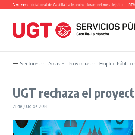
Saltar al contenido
Noticias
 evolución sociolaboral de Castilla-La Mancha durante el mes de julio
RESUMEN
Sectores
Áreas
Provincias
Empleo Público
UGT rechaza el proyect
21 de julio de 2014