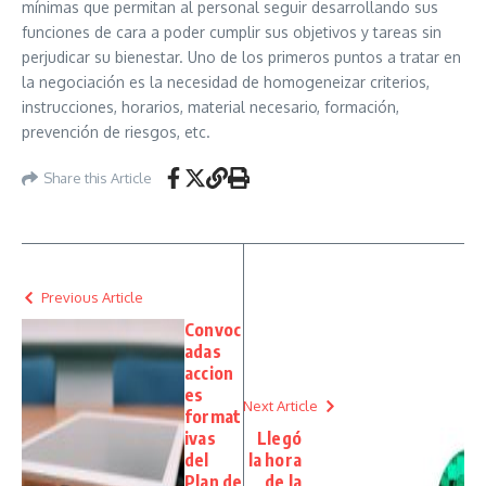
mínimas que permitan al personal seguir desarrollando sus
funciones de cara a poder cumplir sus objetivos y tareas sin
perjudicar su bienestar. Uno de los primeros puntos a tratar en
la negociación es la necesidad de homogeneizar criterios,
instrucciones, horarios, material necesario, formación,
prevención de riesgos, etc.
Share this Article
Previous Article
Convoc
adas
accion
es
Next Article
format
ivas
Llegó
del
la hora
Plan de
de la