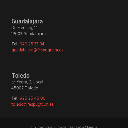
Guadalajara
Dr. Fleming, 14
19003 Guadalajara
Tel.
949 25 33 04
guadalajara@fespugtclm.es
Toledo
c/ Yedra, 2, Local
45007 Toledo
Tel.
925 25 45 00
toledo@fespugtclm.es
UGT Servicios Públicos Castilla-La Mancha