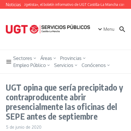
Saltar al contenido
Noticias
«Unión Ugetista», el boletín informativo de UGT Castilla-La Mancha con toda
Menu
Sectores
Áreas
Provincias
Empleo Público
Servicios
Conócenos
UGT opina que sería precipitado y
contraproducente abrir
presencialmente las oficinas del
SEPE antes de septiembre
5 de junio de 2020