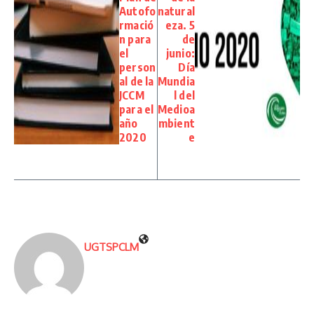
Autofo
natural
rmació
eza. 5
n para
de
el
junio:
person
Día
al de la
Mundia
JCCM
l del
para el
Medioa
año
mbient
2020
e
UGTSPCLM