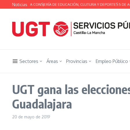
Saltar al contenido
Noticias
 TÉCNICA DE LA CONSJERÍA DE EDUCACIÓN, CLUTURA Y DEPORTES 5 DE AG
Sectores
Áreas
Provincias
Empleo Público
UGT gana las elecciones
Guadalajara
20 de mayo de 2019