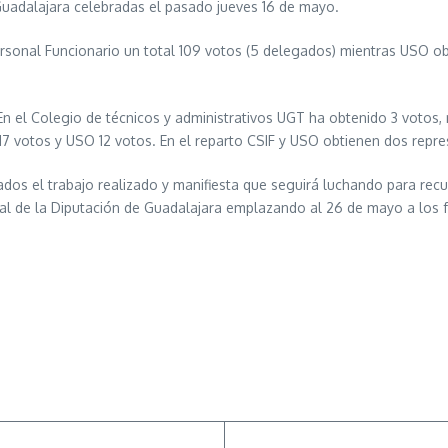
Guadalajara celebradas el pasado jueves 16 de mayo.
rsonal Funcionario un total 109 votos (5 delegados) mientras USO o
En el Colegio de técnicos y administrativos UGT ha obtenido 3 votos
T 17 votos y USO 12 votos. En el reparto CSIF y USO obtienen dos rep
s el trabajo realizado y manifiesta que seguirá luchando para recup
nal de la Diputación de Guadalajara emplazando al 26 de mayo a los f