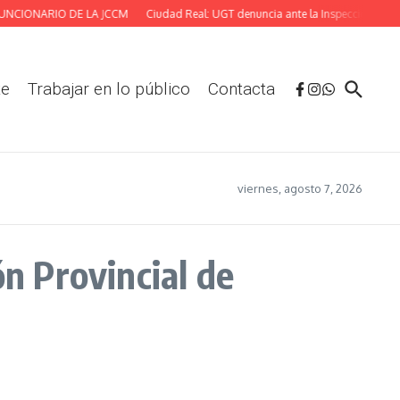
CIONARIO DE LA JCCM
Ciudad Real: UGT denuncia ante la Inspección las defic
te
Trabajar en lo público
Contacta
viernes, agosto 7, 2026
ón Provincial de