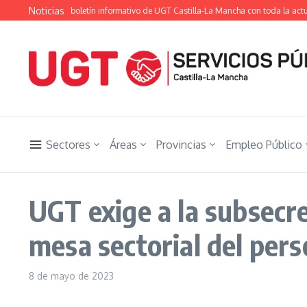
Saltar al contenido
Noticias
ón Ugetista», el boletín informativo de UGT Castilla-La Mancha con toda la actual
Sectores
Áreas
Provincias
Empleo Público
UGT exige a la subsecre
mesa sectorial del pers
8 de mayo de 2023