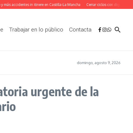
 más accidentes in itinere en Castilla-La Mancha
Cerrar ciclos con dignidad: La
te
Trabajar en lo público
Contacta
domingo, agosto 9, 2026
atoria urgente de la
ario