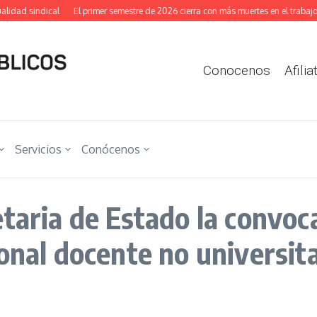
idad sindical
El primer semestre de 2026 cierra con más muertes en el trabajo y
Conocenos
Afilia
Servicios
Conócenos
taria de Estado la convoc
onal docente no universit