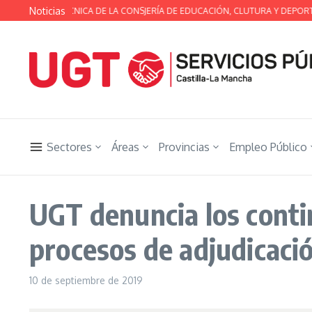
Saltar al contenido
Noticias
MESA TÉCNICA DE LA CONSJERÍA DE EDUCACIÓN, CLUTURA Y DEPORTES
Sectores
Áreas
Provincias
Empleo Público
UGT denuncia los conti
procesos de adjudicació
10 de septiembre de 2019