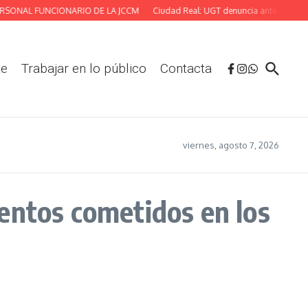
ONAL FUNCIONARIO DE LA JCCM
Ciudad Real: UGT denuncia ante la Inspección
te
Trabajar en lo público
Contacta
viernes, agosto 7, 2026
entos cometidos en los