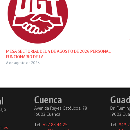
MESA SECTORIAL DEL 4 DE AGOSTO DE 2026 PERSONAL
FUNCIONARIO DE LA ...
6 de agosto de 2026
Cuenca
Guad
l
Avenida Reyes Católicos, 78
Dr. Fleming
bajo
16003 Cuenca
19003 Gua
Tel.
627 88 44 25
Tel.
949 2
m.es