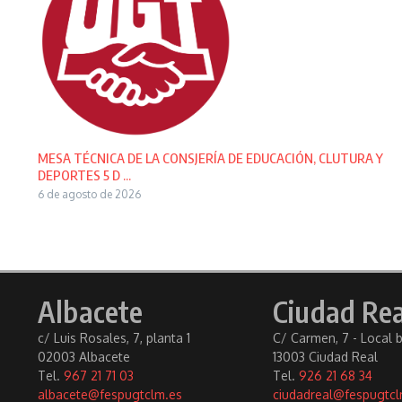
MESA TÉCNICA DE LA CONSJERÍA DE EDUCACIÓN, CLUTURA Y
DEPORTES 5 D ...
6 de agosto de 2026
Albacete
Ciudad Rea
c/ Luis Rosales, 7, planta 1
C/ Carmen, 7 - Local 
02003 Albacete
13003 Ciudad Real
Tel.
967 21 71 03
Tel.
926 21 68 34
albacete@fespugtclm.es
ciudadreal@fespugtcl