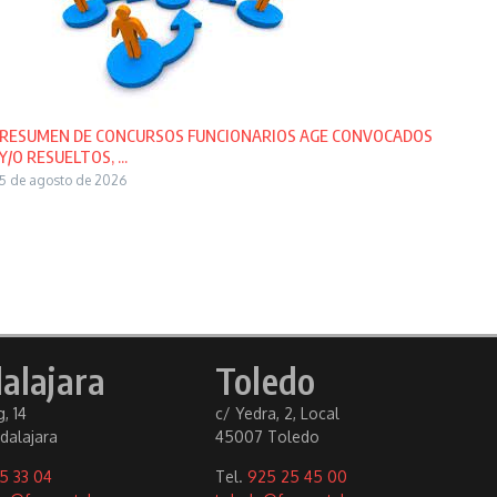
RESUMEN DE CONCURSOS FUNCIONARIOS AGE CONVOCADOS
Y/O RESUELTOS, ...
5 de agosto de 2026
alajara
Toledo
, 14
c/ Yedra, 2, Local
dalajara
45007 Toledo
5 33 04
Tel.
925 25 45 00