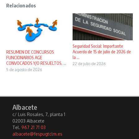
Relacionados
Seguridad Social: Importante
Acuerdo de 15 de julio de 2026 de
RESUMEN DE CONCURSOS
la ...
FUNCIONARIOS AGE
CONVOCADOS Y/O RESUELTOS, ...
22 de julio de 2026
5 de agosto de 2026
Albacete
c/ Luis Rosales, 7, planta 1
02003 Albacete
Tel.
967 21 71 03
albacete@fespugtclm.es