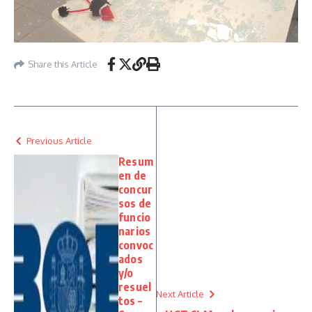
Share this Article
Previous Article
Resum
en de
concur
sos de
funcio
narios
convoc
ados
y/o
resuel
Next Article
tos –