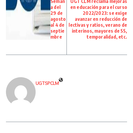
Seman
UGT CLM reclama mejoras
a del
en educación para el curso
29 de
2022/2023: se exige
agosto
avanzar en reducción de
al 4 de
lectivas y ratios, verano de
septie
interinos, mayores de 55,
mbre
temporalidad, etc.
UGTSPCLM