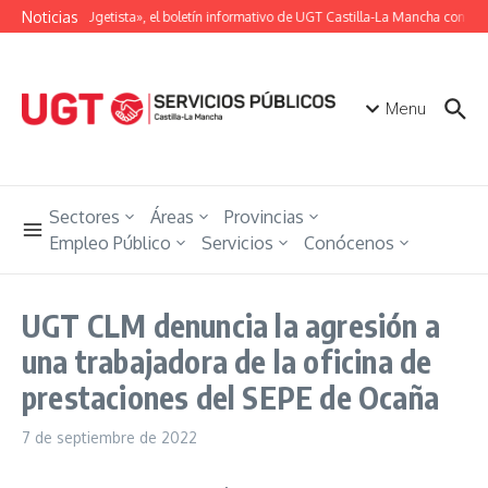
Saltar al contenido
Noticias
«Unión Ugetista», el boletín informativo de UGT Castilla-La Mancha con toda
Menu
Sectores
Áreas
Provincias
Empleo Público
Servicios
Conócenos
UGT CLM denuncia la agresión a
una trabajadora de la oficina de
prestaciones del SEPE de Ocaña
7 de septiembre de 2022