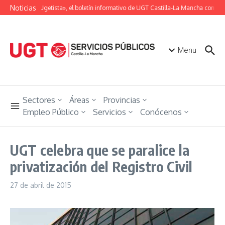
Saltar al contenido
Noticias
«Unión Ugetista», el boletín informativo de UGT Castilla-La Mancha con toda
Menu
Sectores
Áreas
Provincias
Empleo Público
Servicios
Conócenos
UGT celebra que se paralice la
privatización del Registro Civil
27 de abril de 2015