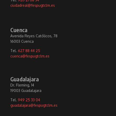
ciudadreal@fespugtclm.es
Cuenca
Avenida Reyes Católicos, 78
16003 Cuenca
Tel.
627 88 44 25
cuenca@fespugtclm.es
Guadalajara
Dr. Fleming, 14
19003 Guadalajara
Tel.
949 25 33 04
guadalajara@fespugtclm.es