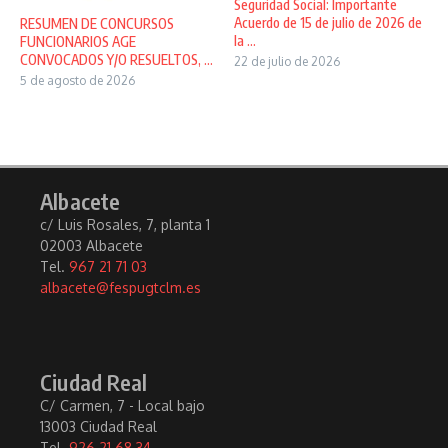
Seguridad Social: Importante
Acuerdo de 15 de julio de 2026 de
RESUMEN DE CONCURSOS
la ...
FUNCIONARIOS AGE
CONVOCADOS Y/O RESUELTOS, ...
22 de julio de 2026
5 de agosto de 2026
Albacete
c/ Luis Rosales, 7, planta 1
02003 Albacete
Tel.
967 21 71 03
albacete@fespugtclm.es
Ciudad Real
C/ Carmen, 7 - Local bajo
13003 Ciudad Real
Tel.
926 21 68 34