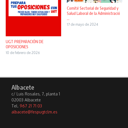
Comité Sectorial de Seguridad y
Salud Laboral de la Administració
...
17 de mayo de 2024
UGT PREPARACIÓN DE
OPOSICIONES
10 de febrero de 2026
Albacete
c/ Luis Rosales, 7, planta 1
02003 Albacete
Tel.
967 21 71 03
albacete@fespugtclm.es