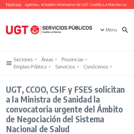
Saltar al contenido
Noticias
«Unión Ugetista», el boletín informativo de UGT Castilla-La Mancha con toda
Menu
Sectores
Áreas
Provincias
Empleo Público
Servicios
Conócenos
UGT, CCOO, CSIF y FSES solicitan
a la Ministra de Sanidad la
convocatoria urgente del Ámbito
de Negociación del Sistema
Nacional de Salud