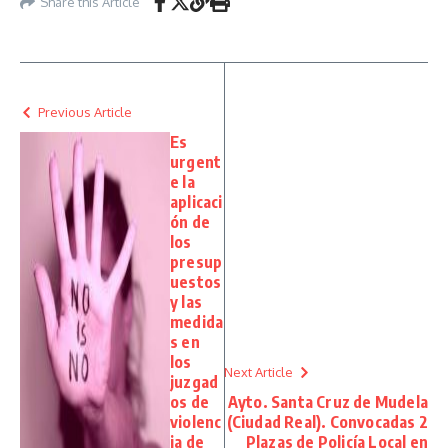
Share this Article
Previous Article
Es
urgent
e la
aplicaci
ón de
los
presup
uestos
y las
medida
s en
los
Next Article
juzgad
os de
Ayto. Santa Cruz de Mudela
violenc
(Ciudad Real). Convocadas 2
ia de
Plazas de Policía Local en