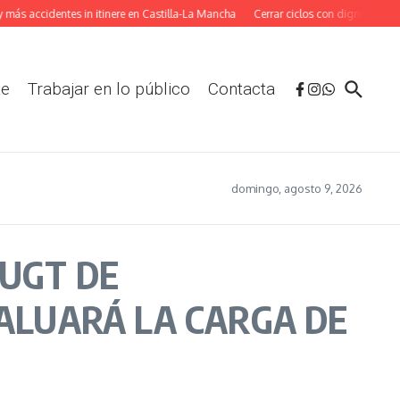
 accidentes in itinere en Castilla-La Mancha
Cerrar ciclos con dignidad: La ada
te
Trabajar en lo público
Contacta
domingo, agosto 9, 2026
-UGT DE
VALUARÁ LA CARGA DE