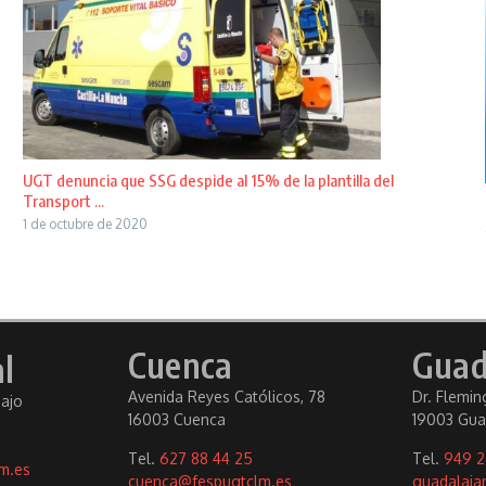
UGT denuncia que SSG despide al 15% de la plantilla del
Transport ...
1 de octubre de 2020
Cuenca
Guad
l
Avenida Reyes Católicos, 78
Dr. Fleming
bajo
16003 Cuenca
19003 Gua
Tel.
627 88 44 25
Tel.
949 2
m.es
cuenca@fespugtclm.es
guadalaja