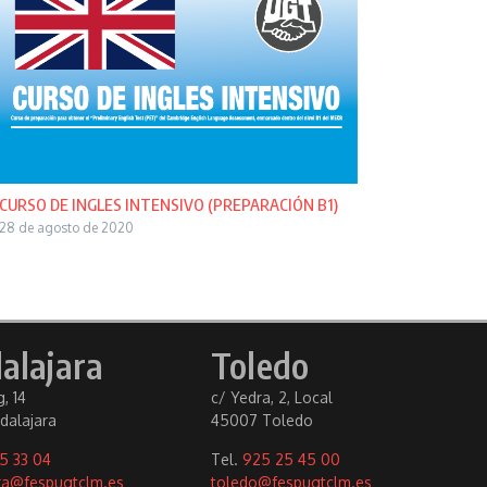
CURSO DE INGLES INTENSIVO (PREPARACIÓN B1)
28 de agosto de 2020
alajara
Toledo
, 14
c/ Yedra, 2, Local
dalajara
45007 Toledo
5 33 04
Tel.
925 25 45 00
ra@fespugtclm.es
toledo@fespugtclm.es