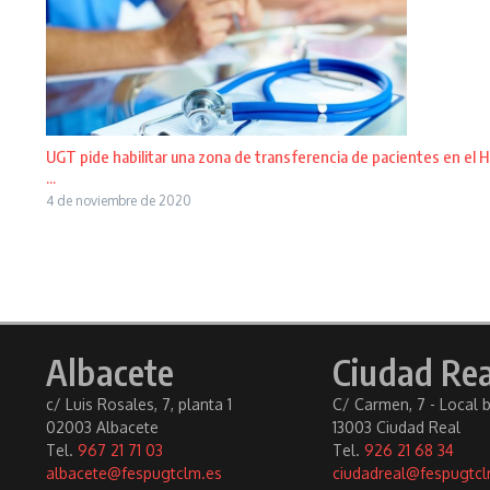
UGT pide habilitar una zona de transferencia de pacientes en el H
...
4 de noviembre de 2020
Albacete
Ciudad Rea
c/ Luis Rosales, 7, planta 1
C/ Carmen, 7 - Local 
02003 Albacete
13003 Ciudad Real
Tel.
967 21 71 03
Tel.
926 21 68 34
albacete@fespugtclm.es
ciudadreal@fespugtcl