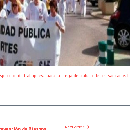
eccion-de-trabajo-evaluara-la-carga-de-trabajo-de-los-sanitarios.h
Next Article
Prevención de Riesgos