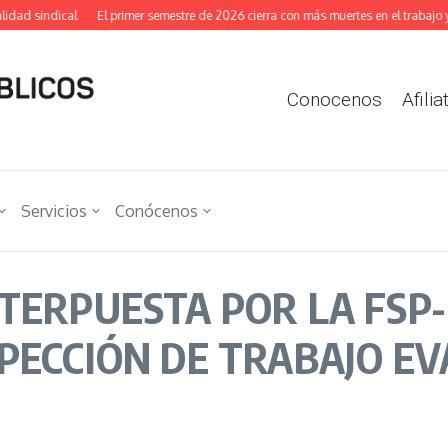
 sindical
El primer semestre de 2026 cierra con más muertes en el trabajo y más
Conocenos
Afilia
Servicios
Conócenos
NTERPUESTA POR LA FSP
SPECCIÓN DE TRABAJO E