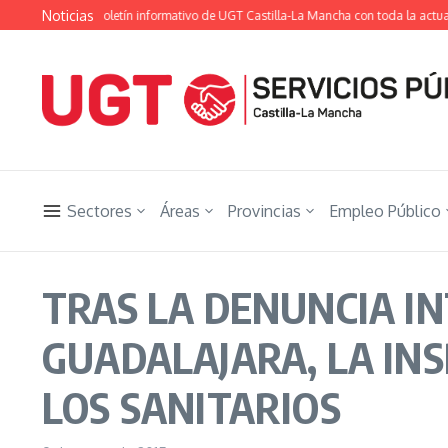
Saltar al contenido
Noticias
getista», el boletín informativo de UGT Castilla-La Mancha con toda la actualidad
Sectores
Áreas
Provincias
Empleo Público
TRAS LA DENUNCIA I
GUADALAJARA, LA IN
LOS SANITARIOS