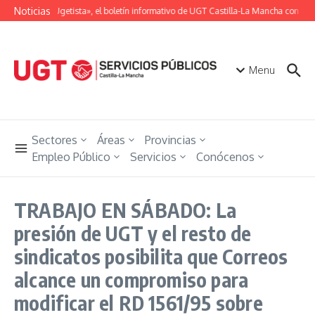
Saltar al contenido
Noticias
«Unión Ugetista», el boletín informativo de UGT Castilla-La Mancha con toda
Menu
Sectores
Áreas
Provincias
Empleo Público
Servicios
Conócenos
TRABAJO EN SÁBADO: La
presión de UGT y el resto de
sindicatos posibilita que Correos
alcance un compromiso para
modificar el RD 1561/95 sobre