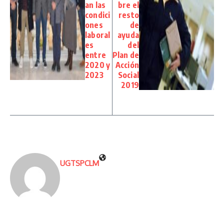
an las
bre el
condici
resto
ones
de
laboral
ayuda
es
del
entre
Plan de
2020 y
Acción
2023
Social
2019
UGTSPCLM