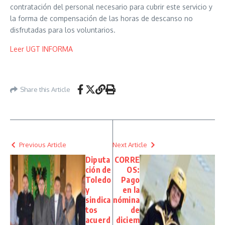
contratación del personal necesario para cubrir este servicio y
la forma de compensación de las horas de descanso no
disfrutadas para los voluntarios.
Leer UGT INFORMA
Share this Article
Previous Article
Next Article
Diputa
CORRE
ción de
OS:
Toledo
Pago
y
en la
sindica
nómina
tos
de
acuerd
diciem