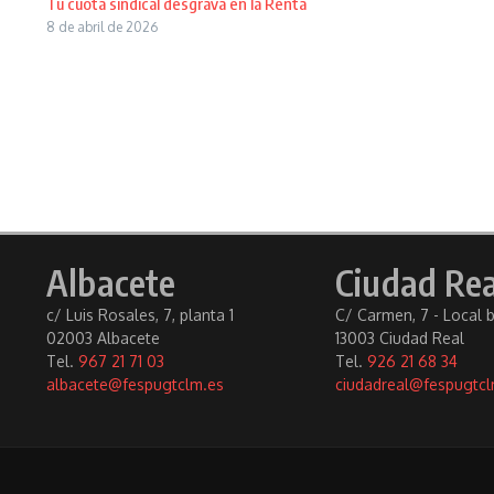
Tu cuota sindical desgrava en la Renta
8 de abril de 2026
Albacete
Ciudad Rea
c/ Luis Rosales, 7, planta 1
C/ Carmen, 7 - Local 
02003 Albacete
13003 Ciudad Real
Tel.
967 21 71 03
Tel.
926 21 68 34
albacete@fespugtclm.es
ciudadreal@fespugtcl