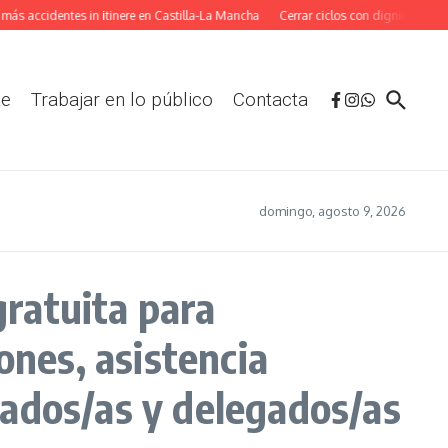
accidentes in itinere en Castilla-La Mancha
Cerrar ciclos con dignidad: La adap
te
Trabajar en lo público
Contacta
domingo, agosto 9, 2026
ratuita para
ones, asistencia
liados/as y delegados/as