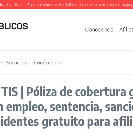
sindical
El primer semestre de 2026 cierra con más muertes en el trabajo y más 
Conocenos
Afilia
Servicios
Conócenos
 | Póliza de cobertura g
n empleo, sentencia, sanci
ccidentes gratuito para afi