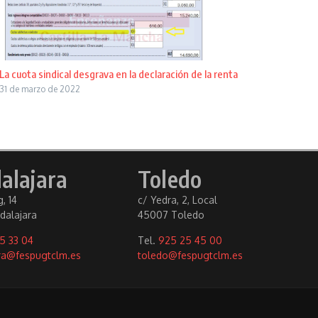
La cuota sindical desgrava en la declaración de la renta
31 de marzo de 2022
alajara
Toledo
, 14
c/ Yedra, 2, Local
dalajara
45007 Toledo
5 33 04
Tel.
925 25 45 00
ra@fespugtclm.es
toledo@fespugtclm.es