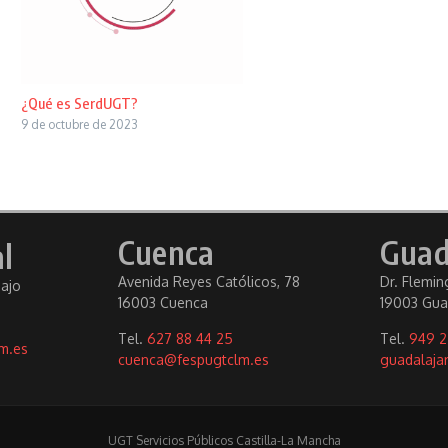
¿Qué es SerdUGT?
9 de octubre de 2023
Cuenca
Guad
l
Avenida Reyes Católicos, 78
Dr. Fleming
bajo
16003 Cuenca
19003 Gua
Tel.
627 88 44 25
Tel.
949 2
m.es
cuenca@fespugtclm.es
guadalaja
UGT Servicios Públicos Castilla-La Mancha