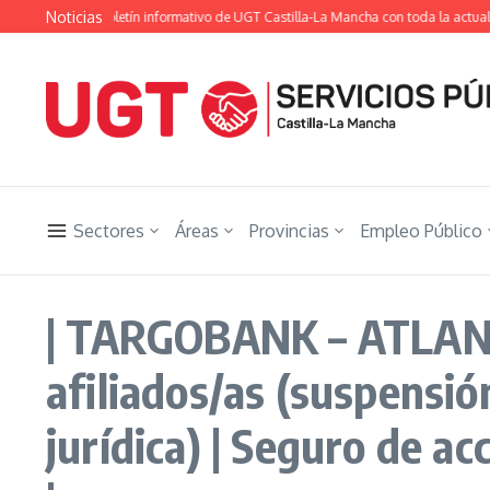
Saltar al contenido
Noticias
etista», el boletín informativo de UGT Castilla-La Mancha con toda la actualidad 
Sectores
Áreas
Provincias
Empleo Público
| TARGOBANK – ATLANTIS
afiliados/as (suspensió
jurídica) | Seguro de a