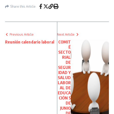
Share this Article
Previous Article
Next Article
Reunión calendario laboral
COMIT
É
SECTO
RIAL
DE
SEGUR
IDAD Y
SALUD
LABOR
AL DE
EDUCA
CIÓN 5
DE
JUNIO
DE