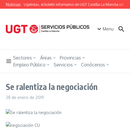
Saltar al contenido
Noticias
«Unión Ugetista», el boletín informativo de UGT Castilla-La Mancha con tod
Menu
Sectores
Áreas
Provincias
Empleo Público
Servicios
Conócenos
Se ralentiza la negociación
28 de enero de 2019