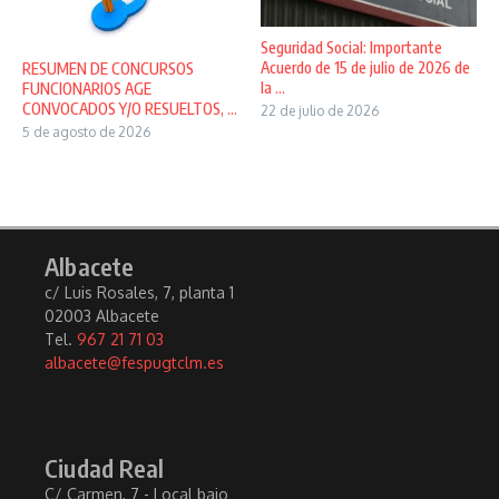
Seguridad Social: Importante
Acuerdo de 15 de julio de 2026 de
RESUMEN DE CONCURSOS
la ...
FUNCIONARIOS AGE
CONVOCADOS Y/O RESUELTOS, ...
22 de julio de 2026
5 de agosto de 2026
Albacete
c/ Luis Rosales, 7, planta 1
02003 Albacete
Tel.
967 21 71 03
albacete@fespugtclm.es
Ciudad Real
C/ Carmen, 7 - Local bajo