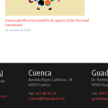
Convocada Mesa Sectorial 04 de agosto 2026. Personal
Funcionario.
22 de julio de 2026
Cuenca
Guad
l
Avenida Reyes Católicos, 78
Dr. Fleming
bajo
16003 Cuenca
19003 Gua
Tel.
627 88 44 25
Tel.
949 2
m.es
cuenca@fespugtclm.es
guadalaja