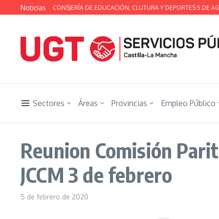
Saltar al contenido
Noticias
TÉCNICA DE LA CONSJERÍA DE EDUCACIÓN, CLUTURA Y DEPORTES 5 DE AGOS
Sectores
Áreas
Provincias
Empleo Público
Reunion Comisión Parita
JCCM 3 de febrero
5 de febrero de 2020