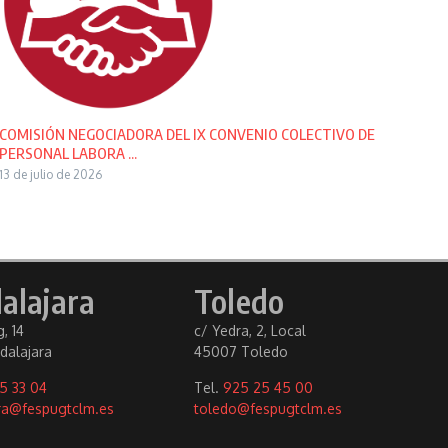
COMISIÓN NEGOCIADORA DEL IX CONVENIO COLECTIVO DE
PERSONAL LABORA ...
13 de julio de 2026
alajara
Toledo
, 14
c/ Yedra, 2, Local
dalajara
45007 Toledo
5 33 04
Tel.
925 25 45 00
ra@fespugtclm.es
toledo@fespugtclm.es