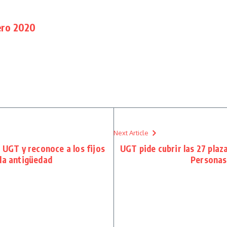
ero 2020
Next Article
 UGT y reconoce a los fijos
UGT pide cubrir las 27 plaz
la antigüedad
Personas