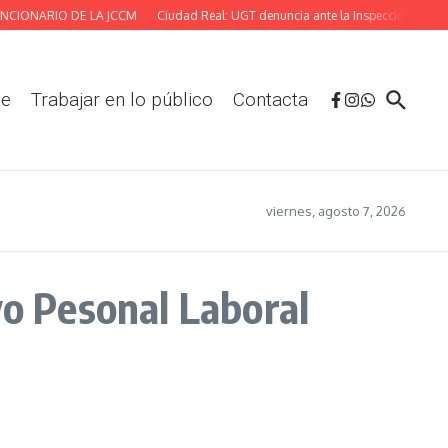
IONARIO DE LA JCCM
Ciudad Real: UGT denuncia ante la Inspección las deficie
te
Trabajar en lo público
Contacta
viernes, agosto 7, 2026
vo Pesonal Laboral