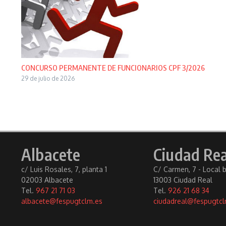
CONCURSO PERMANENTE DE FUNCIONARIOS CPF 3/2026
29 de julio de 2026
Albacete
Ciudad Rea
c/ Luis Rosales, 7, planta 1
C/ Carmen, 7 - Local 
02003 Albacete
13003 Ciudad Real
Tel.
967 21 71 03
Tel.
926 21 68 34
albacete@fespugtclm.es
ciudadreal@fespugtcl