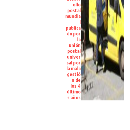
ollo
postal
mundia
l
publica
do por
la
unión
postal
univer
sal por
la mala
gestió
n de
los 4
último
s años