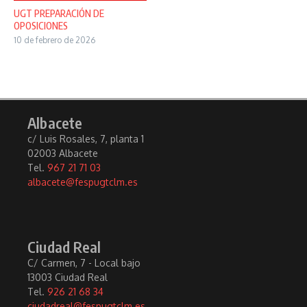
UGT PREPARACIÓN DE
OPOSICIONES
10 de febrero de 2026
Albacete
c/ Luis Rosales, 7, planta 1
02003 Albacete
Tel.
967 21 71 03
albacete@fespugtclm.es
Ciudad Real
C/ Carmen, 7 - Local bajo
13003 Ciudad Real
Tel.
926 21 68 34
ciudadreal@fespugtclm.es