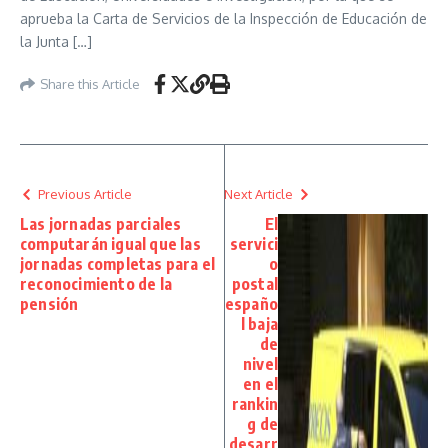
aprueba la Carta de Servicios de la Inspección de Educación de
la Junta […]
Share this Article
Previous Article
Next Article
Las jornadas parciales
El
computarán igual que las
servici
jornadas completas para el
o
reconocimiento de la
postal
pensión
españo
l baja
de
nivel
en el
rankin
g de
desarr