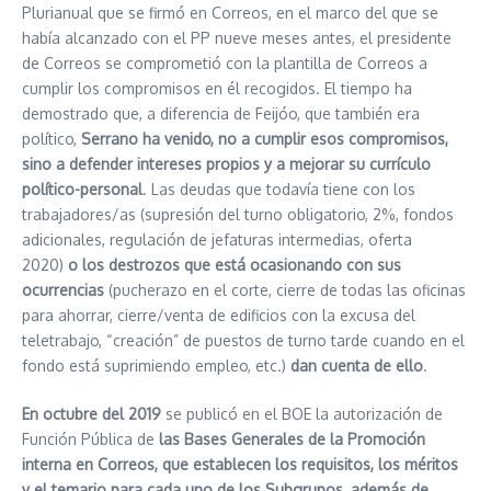
Plurianual que se firmó en Correos, en el marco del que se
había alcanzado con el PP nueve meses antes, el presidente
de Correos se comprometió con la plantilla de Correos a
cumplir los compromisos en él recogidos. El tiempo ha
demostrado que, a diferencia de Feijóo, que también era
político,
Serrano ha venido, no a cumplir esos compromisos,
sino a defender intereses propios y a mejorar su currículo
político-personal
. Las deudas que todavía tiene con los
trabajadores/as (supresión del turno obligatorio, 2%, fondos
adicionales, regulación de jefaturas intermedias, oferta
2020)
o los destrozos que está ocasionando con sus
ocurrencias
(pucherazo en el corte, cierre de todas las oficinas
para ahorrar, cierre/venta de edificios con la excusa del
teletrabajo, “creación” de puestos de turno tarde cuando en el
fondo está suprimiendo empleo, etc.)
dan cuenta de ello
.
En octubre del 2019
se publicó en el BOE la autorización de
Función Pública de
las Bases Generales de la Promoción
interna en Correos, que establecen los requisitos, los méritos
y el temario para cada uno de los Subgrupos, además de