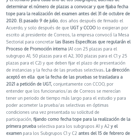
determinar el número de plazas a convocar y
que fijaba fecha
tope para la realización del examen antes del 31 de octubre de
2020
.
El pasado 9 de julio
, dos años después de firmado el
Acuerdo, y solo después de que
UGT y CCOO
lo exigieran por
escrito al presidente de Correos, la empresa convocó la Mesa
Sectorial para concretar
las Bases Específicas que regularán el
Proceso de Promoción interna
(A1 con 25 plazas para el
subgrupo A1, 50 plazas para el A2, 300 plazas para el C1 y 25
plazas para el C2) y que deben fijar el plazo de presentación
de instancias y la fecha de las pruebas selectivas
. La dirección
aceptó en ella que la fecha de las pruebas se trasladara
a
2021
a petición de UGT,
conjuntamente con CCOO, por
entender que los funcionarios/as de Correos se merecían
tener un periodo de tiempo más largo para el estudio y para
poder acometer la prueba/as selectivas en óptimas
condiciones una vez presentada su solicitud de
participación,
fijando como fecha tope para la realización de la
primera prueba
selectiva para los subgrupos A1 y A2
y el
examen
para los Subgrupos C1 y C2
antes del 15 de febrero de