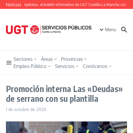
Saltar al contenido
Noticias
«Unión Ugetista», el boletín informativo de UGT Castilla-La Mancha con toda
Menu
Sectores
Áreas
Provincias
Empleo Público
Servicios
Conócenos
Promoción interna Las «Deudas»
de serrano con su plantilla
1 de octubre de 2020