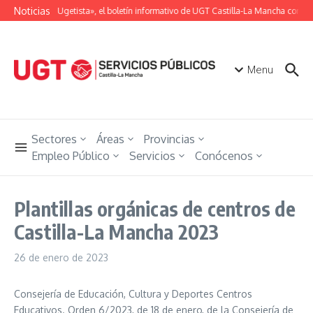
Saltar al contenido
Noticias
«Unión Ugetista», el boletín informativo de UGT Castilla-La Mancha con tod
Menu
Sectores
Áreas
Provincias
Empleo Público
Servicios
Conócenos
Plantillas orgánicas de centros de
Castilla-La Mancha 2023
26 de enero de 2023
Consejería de Educación, Cultura y Deportes Centros
Educativos. Orden 6/2023, de 18 de enero, de la Consejería de