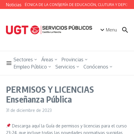
Saltar al contenido
Noticias
MESA TÉCNICA DE LA CONSJERÍA DE EDUCACIÓN, CLUTURA Y DEPORTE
Menu
Sectores
Áreas
Provincias
Empleo Público
Servicios
Conócenos
PERMISOS Y LICENCIAS
Enseñanza Pública
31 de diciembre de 2023
Descarga aquí la Guía de permisos y licencias para el curso
23-24, que incluye todas las novedades normativas surgidas