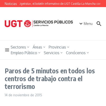
Saltar al contenido
Noticias
«Unión Ugetista», el boletín informativo de UGT Castilla-La Mancha con toda
Menu
Sectores
Áreas
Provincias
Empleo Público
Servicios
Conócenos
Paros de 5 minutos en todos los
centros de trabajo contra el
terrorismo
14 de noviembre de 2015