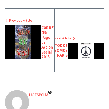
Previous Article
CORRE
OS:
Pago
Next Article
de
TODOS
Accion
SOMOS
Social
PARIS
2015
UGTSPCLM