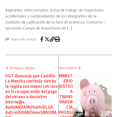
Aspirantes seleccionados, bolsa de trabajo de inspectores
accidentales y nombramiento de los integrantes de la
comisión de calificación de la fase de prácticas. Concurso –
oposición Cuerpo de Inspectores de […]
Share this Article
Previous Article
Next Article
UGT denuncia que Castilla-
MINIST
La Mancha continúa siendo
ERIO
la región con mayor retraso
JUSTICI
en la recuperación del pago
A
del verano a docentes
TRANS
interin@s.
PAREN
#oAVANZAMOSoHUELGA
CIA
#otroVERANOmásSINVERA
PRODU