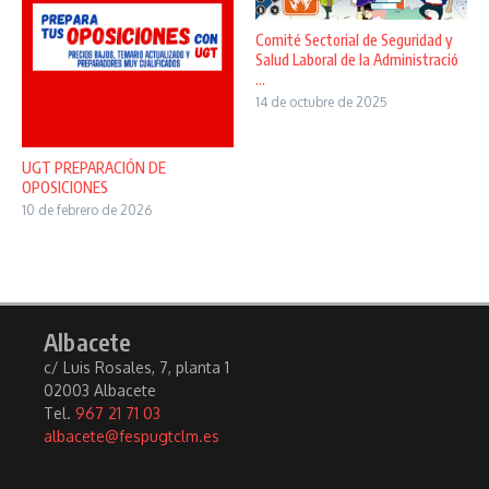
Comité Sectorial de Seguridad y
Salud Laboral de la Administració
...
14 de octubre de 2025
UGT PREPARACIÓN DE
OPOSICIONES
10 de febrero de 2026
Albacete
c/ Luis Rosales, 7, planta 1
02003 Albacete
Tel.
967 21 71 03
albacete@fespugtclm.es