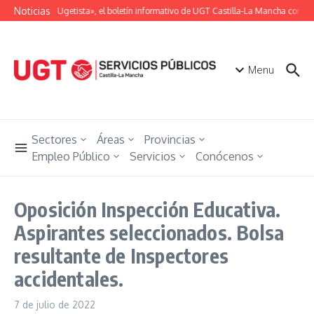
Saltar al contenido
Noticias
«Unión Ugetista», el boletín informativo de UGT Castilla-La Mancha con tod
Menu
Sectores
Áreas
Provincias
Empleo Público
Servicios
Conócenos
Oposición Inspección Educativa.
Aspirantes seleccionados. Bolsa
resultante de Inspectores
accidentales.
7 de julio de 2022