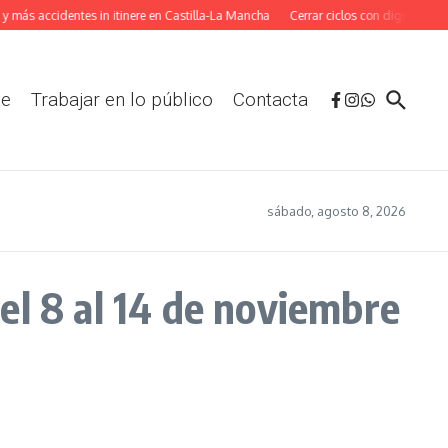
 más accidentes in itinere en Castilla-La Mancha
Cerrar ciclos con dignidad: La
te
Trabajar en lo público
Contacta
sábado, agosto 8, 2026
el 8 al 14 de noviembre