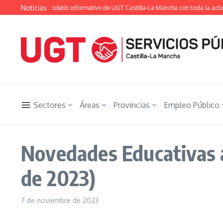
Saltar al contenido
Noticias
ón Ugetista», el boletín informativo de UGT Castilla-La Mancha con toda la actual
Sectores
Áreas
Provincias
Empleo Público
Novedades Educativas a
de 2023)
7 de noviembre de 2023