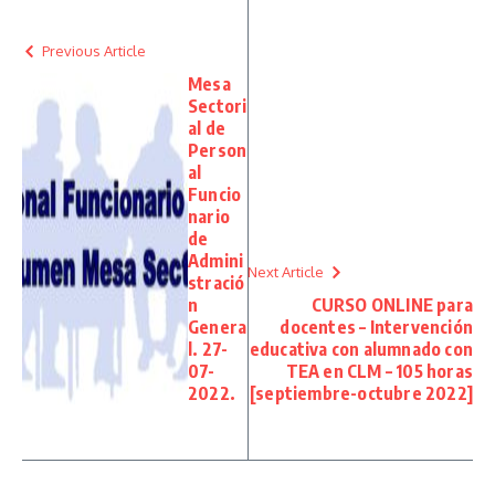
Previous Article
Mesa
Sectori
al de
Person
al
Funcio
nario
de
Admini
Next Article
stració
n
CURSO ONLINE para
Genera
docentes – Intervención
l. 27-
educativa con alumnado con
07-
TEA en CLM – 105 horas
2022.
[septiembre-octubre 2022]