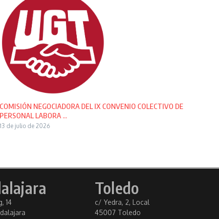
COMISIÓN NEGOCIADORA DEL IX CONVENIO COLECTIVO DE
PERSONAL LABORA ...
13 de julio de 2026
alajara
Toledo
, 14
c/ Yedra, 2, Local
dalajara
45007 Toledo