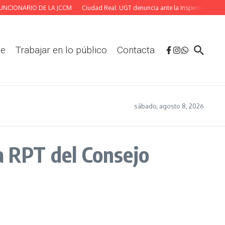
CIONARIO DE LA JCCM
Ciudad Real: UGT denuncia ante la Inspección las defic
te
Trabajar en lo público
Contacta
sábado, agosto 8, 2026
a RPT del Consejo