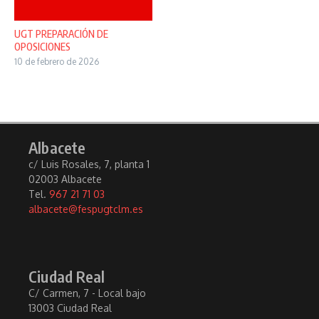
UGT PREPARACIÓN DE
OPOSICIONES
10 de febrero de 2026
Albacete
c/ Luis Rosales, 7, planta 1
02003 Albacete
Tel.
967 21 71 03
albacete@fespugtclm.es
Ciudad Real
C/ Carmen, 7 - Local bajo
13003 Ciudad Real