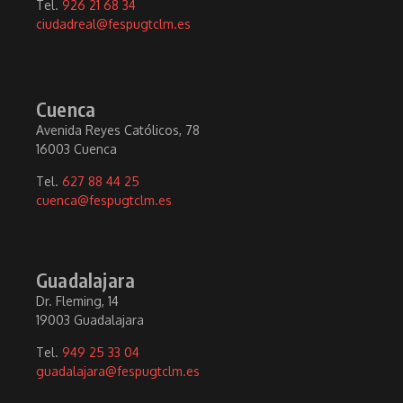
Tel.
926 21 68 34
ciudadreal@fespugtclm.es
Cuenca
Avenida Reyes Católicos, 78
16003 Cuenca
Tel.
627 88 44 25
cuenca@fespugtclm.es
Guadalajara
Dr. Fleming, 14
19003 Guadalajara
Tel.
949 25 33 04
guadalajara@fespugtclm.es