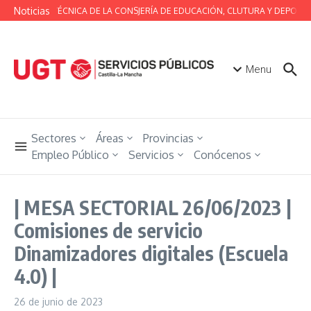
Saltar al contenido
Noticias
MESA TÉCNICA DE LA CONSJERÍA DE EDUCACIÓN, CLUTURA Y DEPORTE
Menu
Sectores
Áreas
Provincias
Empleo Público
Servicios
Conócenos
| MESA SECTORIAL 26/06/2023 |
Comisiones de servicio
Dinamizadores digitales (Escuela
4.0) |
26 de junio de 2023