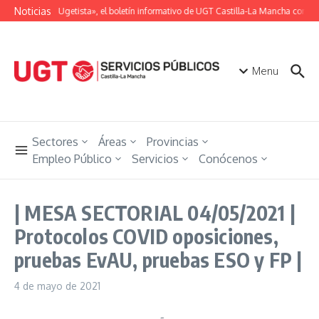
Saltar al contenido
Noticias
«Unión Ugetista», el boletín informativo de UGT Castilla-La Mancha con tod
Menu
Sectores
Áreas
Provincias
Empleo Público
Servicios
Conócenos
| MESA SECTORIAL 04/05/2021 |
Protocolos COVID oposiciones,
pruebas EvAU, pruebas ESO y FP |
4 de mayo de 2021