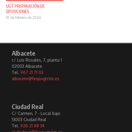
UGT PREPARACIÓN DE
OPOSICIONES
10 de febrero de 2026
Albacete
c/ Luis Rosales, 7, planta 1
02003 Albacete
Tel.
967 21 71 03
albacete@fespugtclm.es
Ciudad Real
C/ Carmen, 7 - Local bajo
13003 Ciudad Real
Tel.
926 21 68 34
ciudadreal@fespugtclm.es