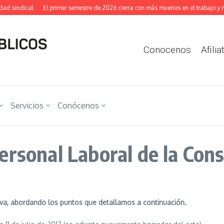
indical
El primer semestre de 2026 cierra con más muertes en el trabajo y más ac
Conocenos
Afilia
Servicios
Conócenos
ersonal Laboral de la Cons
iva, abordando los puntos que detallamos a continuación.