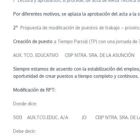
1º Lectura y aprobación, si procede, de acta de Mesa Técnica d
Por diferentes motivos, se aplaza la aprobación del acta a la 
2º
Propuesta de modificación de puestos de trabajo – provin
Creación de puesto
a Tiempo Parcial (TP) con una jornada de 3
AUX. TCO. EDUCATIVO CEIP NTRA. SRA. DE LA ASUNCIÓ
Siempre estamos de acuerdo con la estabilización del empleo,
oportunidad de crear puestos a tiempo completo y continuos.
Modificación de RPT:
Donde dice:
5013 AUX.TCO.EDUC. A/A JO CEIP NTRA. SRA. DE 
Debe decir: