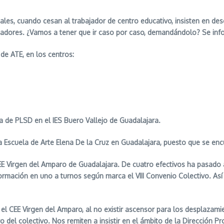
ales, cuando cesan al trabajador de centro educativo, insisten en des
jadores. ¿Vamos a tener que ir caso por caso, demandándolo? Se infor
de ATE, en los centros:
ía de PLSD en el IES Buero Vallejo de Guadalajara.
scuela de Arte Elena De la Cruz en Guadalajara, puesto que se encuen
E Virgen del Amparo de Guadalajara. De cuatro efectivos ha pasado a c
formación en uno a turnos según marca el VIII Convenio Colectivo. As
el CEE Virgen del Amparo, al no existir ascensor para los desplazami
el colectivo. Nos remiten a insistir en el ámbito de la Dirección Pro