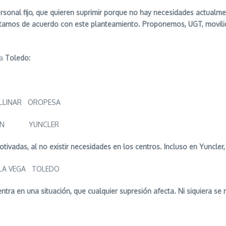
onal fijo, que quieren suprimir porque no hay necesidades actualmen
 estamos de acuerdo con este planteamiento. Proponemos, UGT, movili
ia
Toledo:
LLINAR OROPESA
 LAÍN YUNCLER
adas, al no existir necesidades en los centros. Incluso en Yuncler,
 VEGA TOLEDO
ra en una situación, que cualquier supresión afecta. Ni siquiera se r