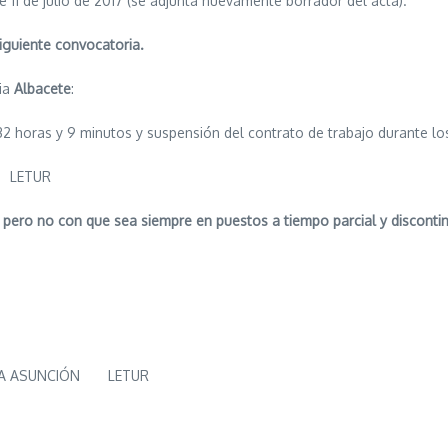
e 11 de julio de 2017 (se adjunta nuevamente borrador del acta).
siguiente convocatoria.
cia
Albacete
:
2 horas y 9 minutos y suspensión del contrato de trabajo durante lo
N LETUR
 pero no con que sea siempre en puestos a tiempo parcial y disconti
LA ASUNCIÓN LETUR