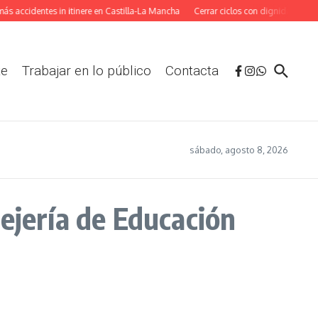
cidentes in itinere en Castilla-La Mancha
Cerrar ciclos con dignidad: La adapt
te
Trabajar en lo público
Contacta
sábado, agosto 8, 2026
ejería de Educación