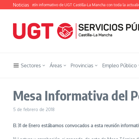
Saltar al contenido
Noticias
tista», el boletín informativo de UGT Castilla-La Mancha con toda la actualidad s
Sectores
Áreas
Provincias
Empleo Público
Mesa Informativa del P
5 de febrero de 2018
El 31 de Enero estábamos convocados a esta reunión informat