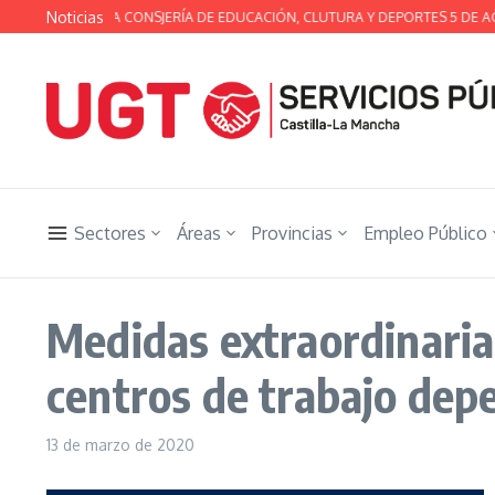
Saltar al contenido
Noticias
 TÉCNICA DE LA CONSJERÍA DE EDUCACIÓN, CLUTURA Y DEPORTES 5 DE AG
Sectores
Áreas
Provincias
Empleo Público
Medidas extraordinaria
centros de trabajo dep
13 de marzo de 2020