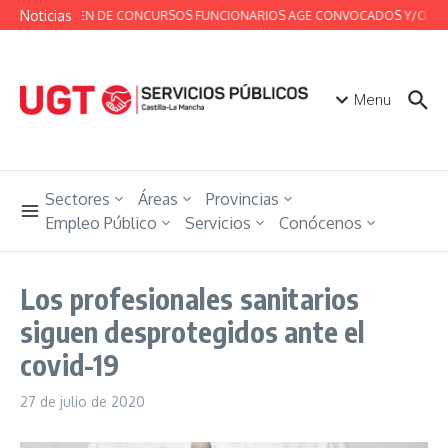
Saltar al contenido
Noticias
RESUMEN DE CONCURSOS FUNCIONARIOS AGE CONVOCADOS Y/O RESUELT
Menu
Sectores
Áreas
Provincias
Empleo Público
Servicios
Conócenos
Los profesionales sanitarios
siguen desprotegidos ante el
covid-19
27 de julio de 2020