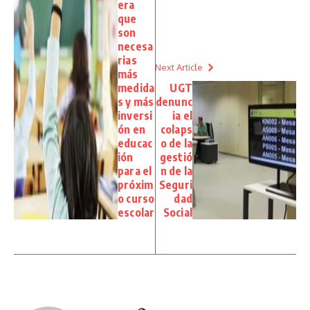
era
que
son
necesa
rias
Next Article
más
medida
UGT
s y más
denunc
inversi
ia el
ón en
colaps
educac
o de la
ión
gestió
para el
n de la
próxim
Seguri
o curso
dad
escolar
Social