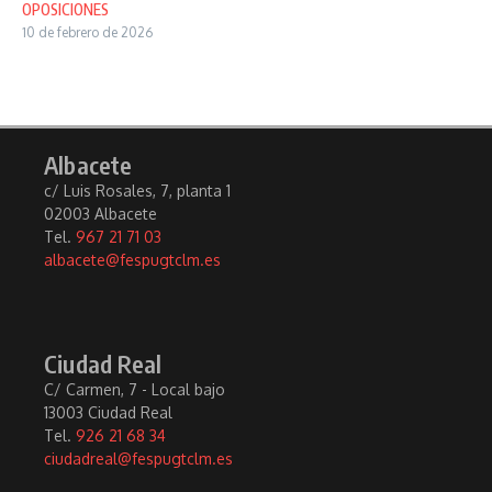
OPOSICIONES
10 de febrero de 2026
Albacete
c/ Luis Rosales, 7, planta 1
02003 Albacete
Tel.
967 21 71 03
albacete@fespugtclm.es
Ciudad Real
C/ Carmen, 7 - Local bajo
13003 Ciudad Real
Tel.
926 21 68 34
ciudadreal@fespugtclm.es