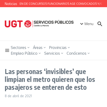
Saltar al contenido
Noticias
RESUMEN DE CONCURSOS FUNCIONARIOS AGE CONVOCADOS Y/O RESUEL
Menu
Sectores
Áreas
Provincias
Empleo Público
Servicios
Conócenos
Las personas ‘invisibles’ que
limpian el metro quieren que los
pasajeros se enteren de esto
8 de abril de 2021