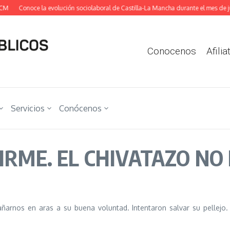
Conoce la evolución sociolaboral de Castilla-La Mancha durante el mes de julio
Conocenos
Afilia
Servicios
Conócenos
FIRME. EL CHIVATAZO NO
añarnos en aras a su buena voluntad. Intentaron salvar su pellejo.