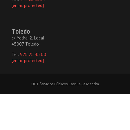
[email protected]
Toledo
c/ Yedra, 2, Local
45007 Toledo
Tel.
925 25 45 00
[email protected]
UGT Servicios Públicos Castilla-La Mancha