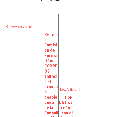
Previous Article
Reunió
n
Comisi
ón de
Forma
ción:
CORRE
OS
anunci
a el
próxim
Next Article
o
desblo
FSP
queo
UGT se
de la
reúne
Consoli
con el