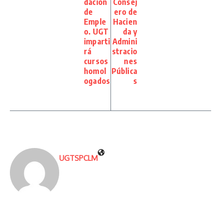
dación
Consej
de
ero de
Emple
Hacien
o. UGT
da y
imparti
Admini
rá
stracio
cursos
nes
homol
Pública
ogados
s
UGTSPCLM