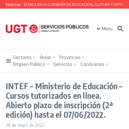
Saltar al contenido
Noticias
MESA TÉCNICA DE LA CONSJERÍA DE EDUCACIÓN, CLUTURA Y DEPORTE
Menu
Sectores
Áreas
Provincias
Empleo Público
Servicios
Conócenos
INTEF – Ministerio de Educación –
Cursos tutorizados en línea.
Abierto plazo de inscripción (2ª
edición) hasta el 07/06/2022.
20 de mayo de 2022