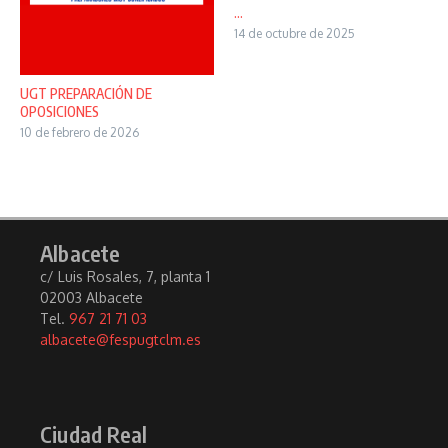
...
14 de octubre de 2025
UGT PREPARACIÓN DE
OPOSICIONES
10 de febrero de 2026
Albacete
c/ Luis Rosales, 7, planta 1
02003 Albacete
Tel.
967 21 71 03
albacete@fespugtclm.es
Ciudad Real