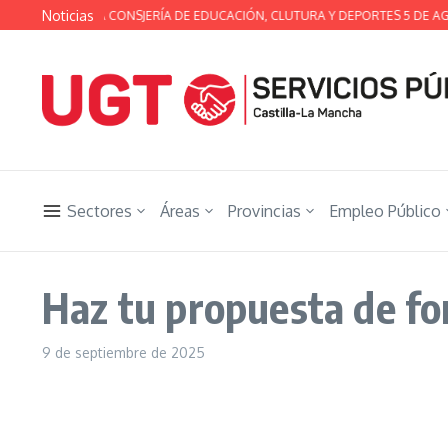
Saltar al contenido
Noticias
TÉCNICA DE LA CONSJERÍA DE EDUCACIÓN, CLUTURA Y DEPORTES 5 DE AGOS
Sectores
Áreas
Provincias
Empleo Público
Haz tu propuesta de f
9 de septiembre de 2025