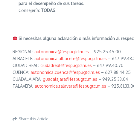
para el desempeño de sus tareas.
Consejería:
TODAS
.
Si necesitas alguna aclaración o más información al respec
REGIONAL:
autonomica@fespugtclm.es
– 925.25.45.00
ALBACETE:
autonomica.albacete@fespugtclm.es
– 647.99.48.
CIUDAD REAL:
ciudadreal@fespugtclm.es
– 647.99.40.70
CUENCA:
autonomica.cuenca@fespugtclm.es
– 627 88 44 25
GUADALAJARA:
guadalajara@fespugtclm.es
– 949.25.33.04
TALAVERA:
autonomica.talavera@fespugtclm.es
– 925.81.33.0
Share this Article