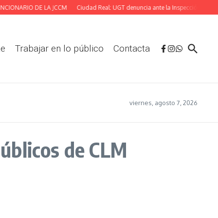
IONARIO DE LA JCCM
Ciudad Real: UGT denuncia ante la Inspección las deficie
te
Trabajar en lo público
Contacta
viernes, agosto 7, 2026
públicos de CLM