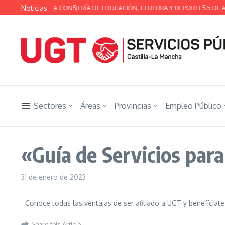
Saltar al contenido
Noticias
SA TÉCNICA DE LA CONSJERÍA DE EDUCACIÓN, CLUTURA Y DEPORTES 5 DE A
Sectores
Áreas
Provincias
Empleo Público
«Guía de Servicios par
31 de enero de 2023
Conoce todas las ventajas de ser afiliado a UGT y benefíciate 
Share this Article