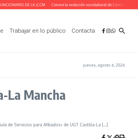
NCIONARIO DE LA JCCM
Conoce la evolución sociolaboral de Castilla-La Manch
te
Trabajar en lo público
Contacta
jueves, agosto 6, 2026
la-La Mancha
ía de Servicios para Afiliados» de UGT Castilla-La […]