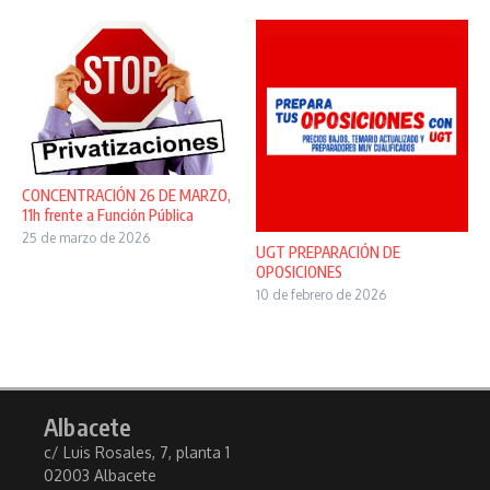
CONCENTRACIÓN 26 DE MARZO,
11h frente a Función Pública
25 de marzo de 2026
UGT PREPARACIÓN DE
OPOSICIONES
10 de febrero de 2026
Albacete
c/ Luis Rosales, 7, planta 1
02003 Albacete