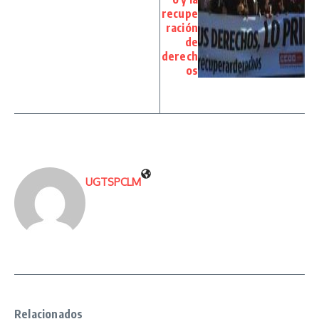
recupe
ración
de
derech
os
UGTSPCLM
Relacionados