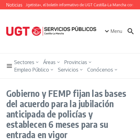
Saltar al contenido
Noticias
«Unión Ugetista», el boletín informativo de UGT Castilla-La Mancha con tod
Menu
Sectores
Áreas
Provincias
Empleo Público
Servicios
Conócenos
Gobierno y FEMP fijan las bases
del acuerdo para la jubilación
anticipada de policías y
establecen 6 meses para su
entrada en vigor