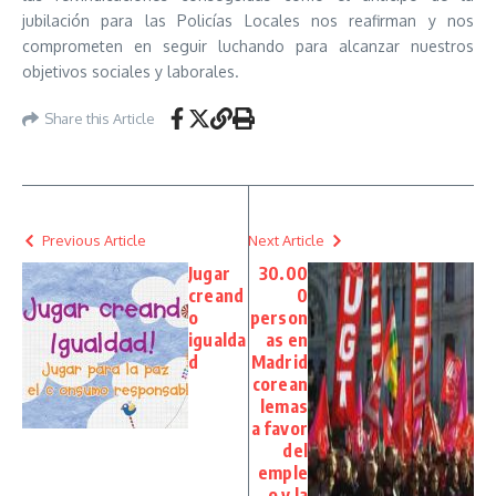
jubilación para las Policías Locales nos reafirman y nos
comprometen en seguir luchando para alcanzar nuestros
objetivos sociales y laborales.
Share this Article
Previous Article
Next Article
Jugar
30.00
creand
0
o
person
igualda
as en
d
Madrid
corean
lemas
a favor
del
emple
o y la