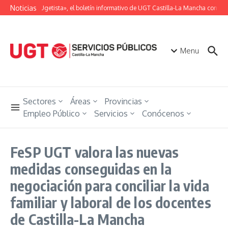
Saltar al contenido
Noticias
«Unión Ugetista», el boletín informativo de UGT Castilla-La Mancha con toda
Menu
Sectores
Áreas
Provincias
Empleo Público
Servicios
Conócenos
FeSP UGT valora las nuevas
medidas conseguidas en la
negociación para conciliar la vida
familiar y laboral de los docentes
de Castilla-La Mancha