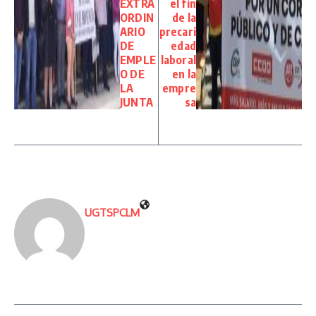
EXTRA
el fin
ORDIN
de la
ARIO
precari
DE
edad
EMPLE
laboral
O DE
en la
LA
empre
JUNTA
sa
UGTSPCLM