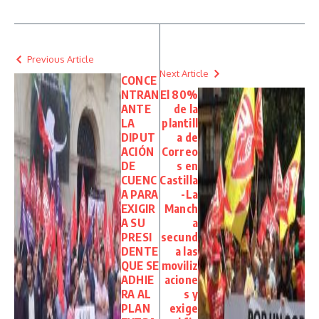
Previous Article
Next Article
CONCE
NTRAN
El 80%
ANTE
de la
LA
plantill
DIPUT
a de
ACIÓN
Correo
DE
s en
CUENC
Castilla
A PARA
-La
EXIGIR
Manch
A SU
a
PRESI
secund
DENTE
a las
QUE SE
moviliz
ADHIE
acione
RA AL
s y
PLAN
exige