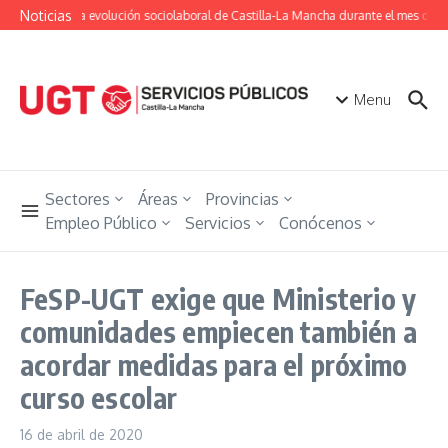
Saltar al contenido
Noticias
Conoce la evolución sociolaboral de Castilla-La Mancha durante el mes de jul
Menu
Sectores
Áreas
Provincias
Empleo Público
Servicios
Conócenos
FeSP-UGT exige que Ministerio y
comunidades empiecen también a
acordar medidas para el próximo
curso escolar
16 de abril de 2020