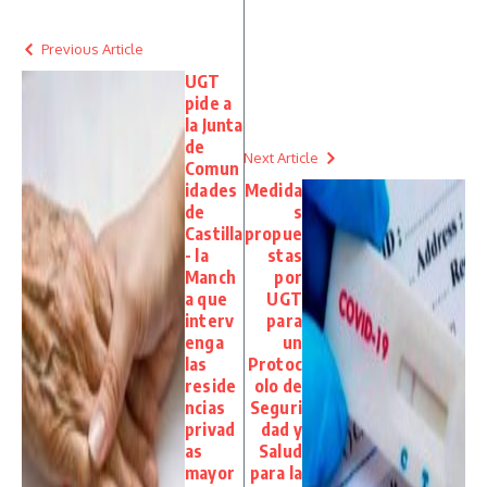
Previous Article
UGT
pide a
la Junta
de
Next Article
Comun
idades
Medida
de
s
Castilla
propue
- la
stas
Manch
por
a que
UGT
interv
para
enga
un
las
Protoc
reside
olo de
ncias
Seguri
privad
dad y
as
Salud
mayor
para la