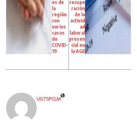
es de
recupe
la
ración
región
de la
con
activid
varios
ad
casos
laboral
de
presen
COVID-
cial en
19
la AGE
UGTSPCLM