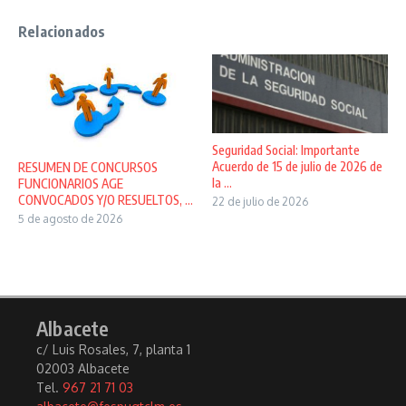
Relacionados
Seguridad Social: Importante
Acuerdo de 15 de julio de 2026 de
RESUMEN DE CONCURSOS
la ...
FUNCIONARIOS AGE
CONVOCADOS Y/O RESUELTOS, ...
22 de julio de 2026
5 de agosto de 2026
Albacete
c/ Luis Rosales, 7, planta 1
02003 Albacete
Tel.
967 21 71 03