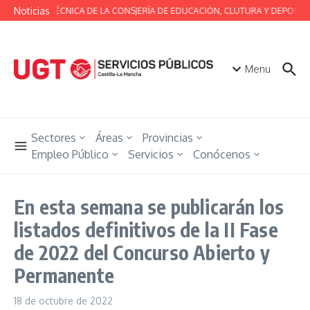
Saltar al contenido
Noticias
MESA TÉCNICA DE LA CONSJERÍA DE EDUCACIÓN, CLUTURA Y DEPORTES
Menu
Sectores
Áreas
Provincias
Empleo Público
Servicios
Conócenos
En esta semana se publicarán los
listados definitivos de la II Fase
de 2022 del Concurso Abierto y
Permanente
18 de octubre de 2022