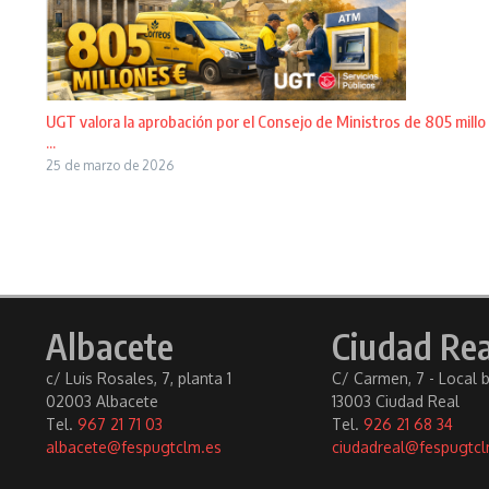
UGT valora la aprobación por el Consejo de Ministros de 805 millo
...
25 de marzo de 2026
Albacete
Ciudad Rea
c/ Luis Rosales, 7, planta 1
C/ Carmen, 7 - Local 
02003 Albacete
13003 Ciudad Real
Tel.
967 21 71 03
Tel.
926 21 68 34
albacete@fespugtclm.es
ciudadreal@fespugtcl