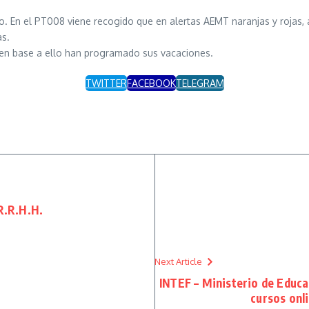
. En el PT008 viene recogido que en alertas AEMT naranjas y rojas, a
as.
y en base a ello han programado sus vacaciones.
TWITTER
FACEBOOK
TELEGRAM
 R.R.H.H.
Next Article
INTEF – Ministerio de Educa
cursos onli