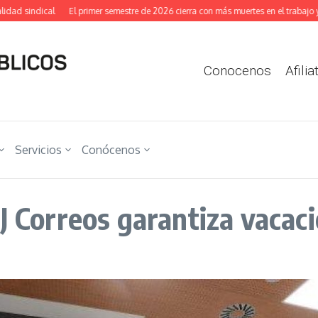
 sindical
El primer semestre de 2026 cierra con más muertes en el trabajo y más 
Conocenos
Afilia
Servicios
Conócenos
J Correos garantiza vacac