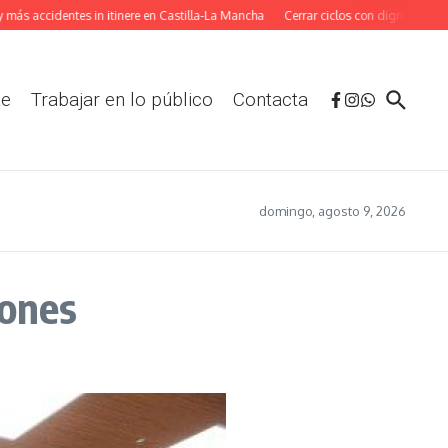
accidentes in itinere en Castilla-La Mancha
Cerrar ciclos con dignidad: La adap
te
Trabajar en lo público
Contacta
domingo, agosto 9, 2026
iones