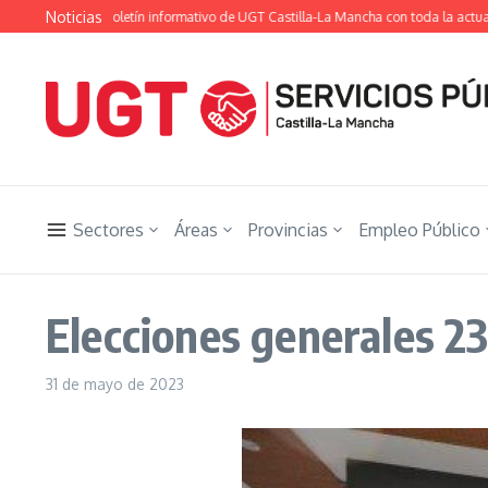
Saltar al contenido
Noticias
getista», el boletín informativo de UGT Castilla-La Mancha con toda la actualidad
Sectores
Áreas
Provincias
Empleo Público
Elecciones generales 23
31 de mayo de 2023