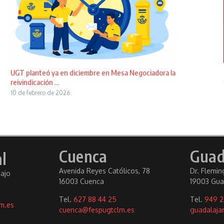
UGT planteó ya en diciembre en Mesa Negociadora la
reivindicación ...
10 de febrero de 2026
Cuenca
Guad
l
Avenida Reyes Católicos, 78
Dr. Fleming
bajo
16003 Cuenca
19003 Gua
Tel.
627 88 44 25
Tel.
949 2
m.es
cuenca@fespugtclm.es
guadalaja