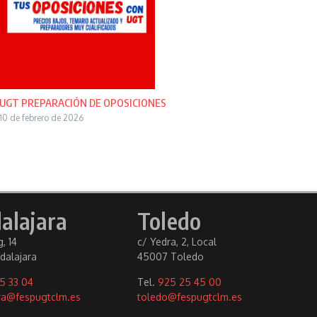
UGT PREPARACIÓN DE OPOSICIONES
10 de febrero de 2026
alajara
Toledo
, 14
c/ Yedra, 2, Local
dalajara
45007 Toledo
5 33 04
Tel.
925 25 45 00
ra@fespugtclm.es
toledo@fespugtclm.es