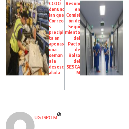
CCOO
Resum
denunc
en
ian que
Comisi
Correo
ón de
s
Segui
precipi
miento
ta en
del
apenas
Pacto
una
de
seman
Bolsa
a la
del
desesc
SESCA
alada
M
UGTSPCLM