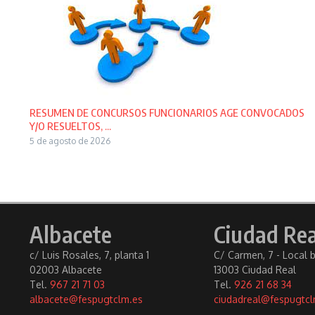
RESUMEN DE CONCURSOS FUNCIONARIOS AGE CONVOCADOS
Y/O RESUELTOS, ...
5 de agosto de 2026
Albacete
Ciudad Rea
c/ Luis Rosales, 7, planta 1
C/ Carmen, 7 - Local 
02003 Albacete
13003 Ciudad Real
Tel.
967 21 71 03
Tel.
926 21 68 34
albacete@fespugtclm.es
ciudadreal@fespugtcl