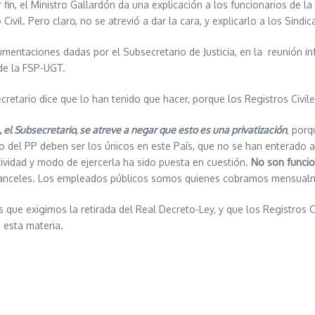
 fin, el Ministro Gallardón da una explicación a los funcionarios de la 
 Civil. Pero claro, no se atrevió a dar la cara, y explicarlo a los Sind
mentaciones dadas por el Subsecretario de Justicia, en la reunión i
 de la FSP-UGT.
cretario dice que lo han tenido que hacer, porque los Registros Civi
el Subsecretario, se atreve a negar que esto es una privatización
, porq
o del PP deben ser los únicos en este País, que no se han enterado a
ividad y modo de ejercerla ha sido puesta en cuestión.
No son funcio
anceles. Los empleados públicos somos quienes cobramos mensualme
os que exigimos la retirada del Real Decreto-Ley, y que los Registros Ci
n esta materia.