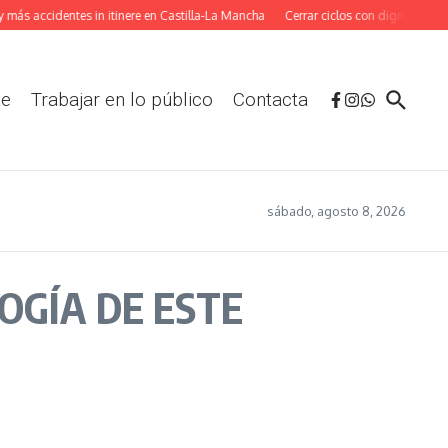
ás accidentes in itinere en Castilla-La Mancha
Cerrar ciclos con dignidad: La a
te
Trabajar en lo público
Contacta
sábado, agosto 8, 2026
LOGÍA DE ESTE