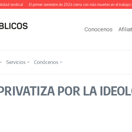
ad sindical
El primer semestre de 2026 cierra con más muertes en el trabajo y m
Conocenos
Afilia
Servicios
Conócenos
 PRIVATIZA POR LA IDEO