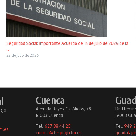
Seguridad Social: Importante Acuerdo de 15 de julio de 2026 de la
...
22 de julio de 2026
Cuenca
Guad
l
Avenida Reyes Católicos, 78
Dr. Fleming
bajo
16003 Cuenca
19003 Gua
Tel.
627 88 44 25
Tel.
949 2
m.es
cuenca@fespugtclm.es
guadalaja