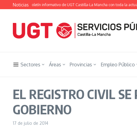
Saltar al contenido
Noticias
 Ugetista», el boletín informativo de UGT Castilla-La Mancha con toda la actualid
Sectores
Áreas
Provincias
Empleo Público
EL REGISTRO CIVIL SE
GOBIERNO
17 de julio de 2014