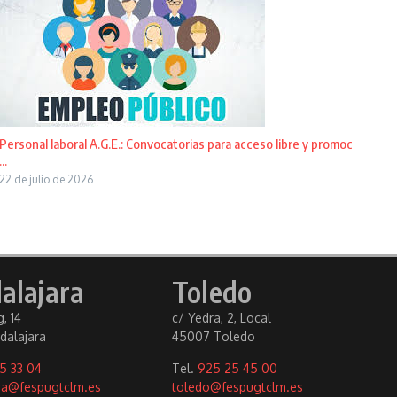
Personal laboral A.G.E.: Convocatorias para acceso libre y promoc
...
22 de julio de 2026
alajara
Toledo
, 14
c/ Yedra, 2, Local
dalajara
45007 Toledo
5 33 04
Tel.
925 25 45 00
ra@fespugtclm.es
toledo@fespugtclm.es