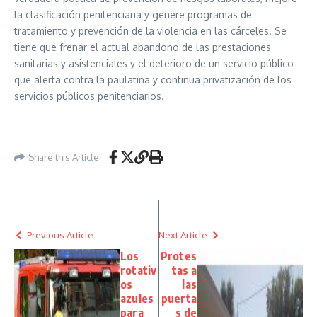
la clasificación penitenciaria y genere programas de
tratamiento y prevención de la violencia en las cárceles. Se
tiene que frenar el actual abandono de las prestaciones
sanitarias y asistenciales y el deterioro de un servicio público
que alerta contra la paulatina y continua privatización de los
servicios públicos penitenciarios.
Share this Article
Previous Article
Next Article
Los
Protes
rotativ
tas a
os
las
azules
puerta
para
s de