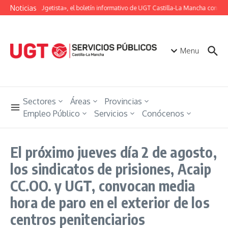
Saltar al contenido
Noticias
«Unión Ugetista», el boletín informativo de UGT Castilla-La Mancha con toda
Menu
Sectores
Áreas
Provincias
Empleo Público
Servicios
Conócenos
El próximo jueves día 2 de agosto,
los sindicatos de prisiones, Acaip
CC.OO. y UGT, convocan media
hora de paro en el exterior de los
centros penitenciarios