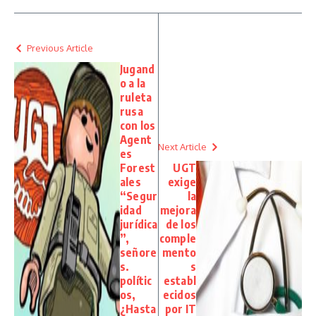
Previous Article
Jugand
o a la
ruleta
rusa
con los
Agent
Next Article
es
Forest
UGT
ales
exige
“Segur
la
idad
mejora
jurídica
de los
”,
comple
señore
mento
s.
s
polític
establ
os,
ecidos
¿Hasta
por IT