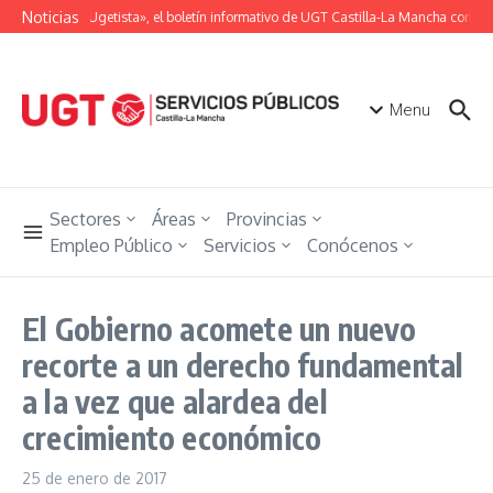
Saltar al contenido
Noticias
«Unión Ugetista», el boletín informativo de UGT Castilla-La Mancha con tod
Menu
Sectores
Áreas
Provincias
Empleo Público
Servicios
Conócenos
El Gobierno acomete un nuevo
recorte a un derecho fundamental
a la vez que alardea del
crecimiento económico
25 de enero de 2017