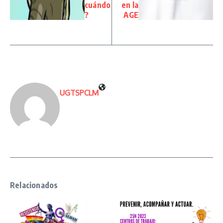
cuándo
en la
?
AGE
UGTSPCLM
Relacionados