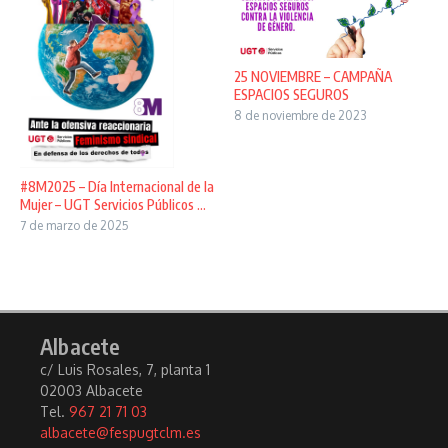
25 NOVIEMBRE – CAMPAÑA
ESPACIOS SEGUROS
8 de noviembre de 2023
#8M2025 – Día Internacional de la
Mujer – UGT Servicios Públicos ...
7 de marzo de 2025
Albacete
c/ Luis Rosales, 7, planta 1
02003 Albacete
Tel.
967 21 71 03
albacete@fespugtclm.es