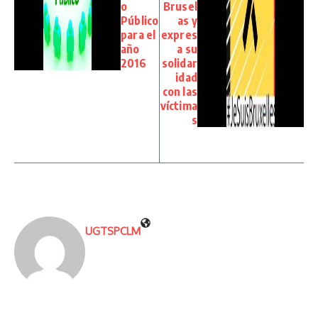
o
Brusel
Público
as y
para el
expres
año
a su
2016
solidar
idad
con las
víctima
s
UGTSPCLM