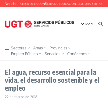
Saltar al contenido
Noticias
MESA TÉCNICA DE LA CONSJERÍA DE EDUCACIÓN, CLUTURA Y DEPORTES
Menu
Sectores
Áreas
Provincias
Empleo Público
Servicios
Conócenos
El agua, recurso esencial para la
vida, el desarrollo sostenible y el
empleo
22 de marzo de 2016