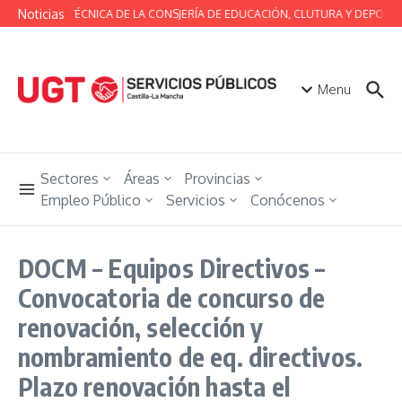
Saltar al contenido
Noticias
MESA TÉCNICA DE LA CONSJERÍA DE EDUCACIÓN, CLUTURA Y DEPORTE
Menu
Sectores
Áreas
Provincias
Empleo Público
Servicios
Conócenos
DOCM – Equipos Directivos –
Convocatoria de concurso de
renovación, selección y
nombramiento de eq. directivos.
Plazo renovación hasta el