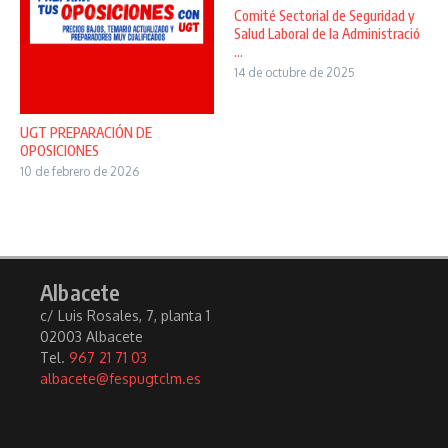
Comité Sectorial de Seguridad y
Salud Laboral de la Administració
...
14 de octubre de 2025
UGT PREPARACIÓN DE
OPOSICIONES
10 de febrero de 2026
Albacete
c/ Luis Rosales, 7, planta 1
02003 Albacete
Tel.
967 21 71 03
albacete@fespugtclm.es