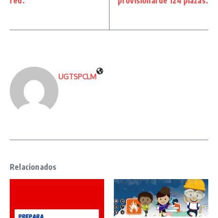
red.
provisional de 124 plazas.
UGTSPCLM
Relacionados