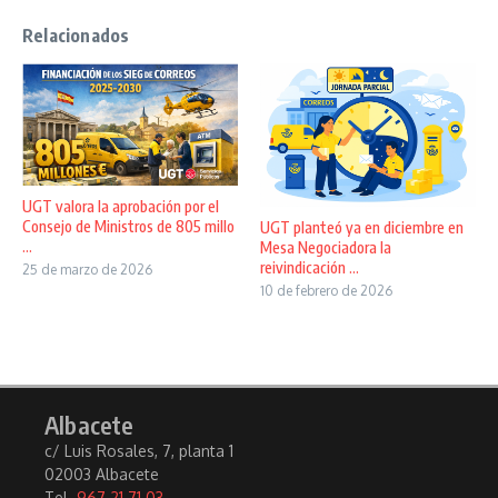
Relacionados
UGT valora la aprobación por el
Consejo de Ministros de 805 millo
UGT planteó ya en diciembre en
...
Mesa Negociadora la
reivindicación ...
25 de marzo de 2026
10 de febrero de 2026
Albacete
c/ Luis Rosales, 7, planta 1
02003 Albacete
Tel.
967 21 71 03