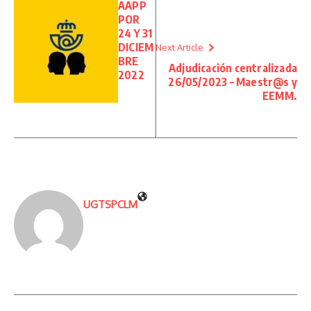
AAPP
POR
24 Y 31
DICIEM
Next Article
BRE
Adjudicación centralizada
2022
26/05/2023 – Maestr@s y
EEMM.
UGTSPCLM