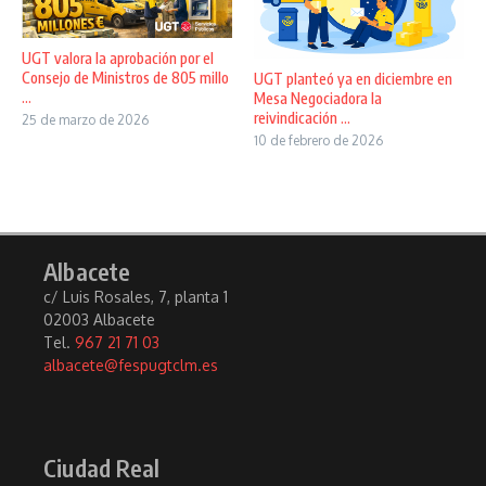
UGT valora la aprobación por el
Consejo de Ministros de 805 millo
UGT planteó ya en diciembre en
...
Mesa Negociadora la
reivindicación ...
25 de marzo de 2026
10 de febrero de 2026
Albacete
c/ Luis Rosales, 7, planta 1
02003 Albacete
Tel.
967 21 71 03
albacete@fespugtclm.es
Ciudad Real