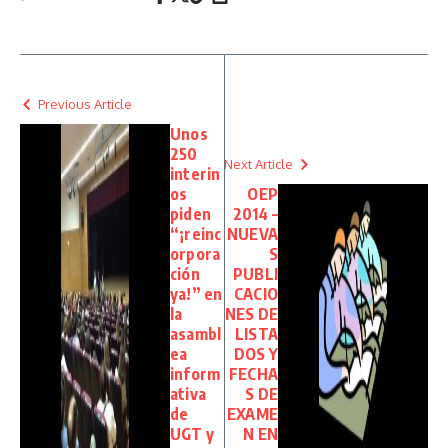
Previous Article
Unos
250
Next Article
interin
os
OEP
piden
2014 –
“¡reinc
NUEVA
orpora
S
ción
PUBLI
ya!” en
CACIO
la
NES DE
asambl
LISTA
ea
DOS Y
inform
FECHA
ativa
S DE
de
EXAME
UGT y
N EN