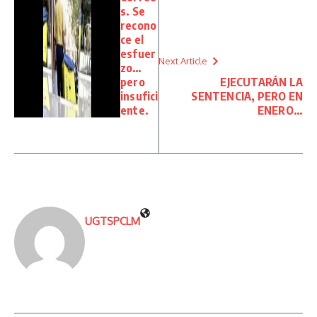
s. Se
recono
ce el
esfuer
Next Article
zo…
pero
EJECUTARÁN LA
insufici
SENTENCIA, PERO EN
ente.
ENERO…
UGTSPCLM