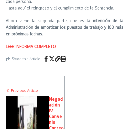
cada persona.
Hasta aquí el reingreso y el cumplimiento de la Sentencia.
Ahora viene la segunda parte, que es
la intención de la
Administración de amortizar los puestos de trabajo y 100 más
en próximas fechas.
LEER INFORMA COMPLETO
Share this Article
Previous Article
Negoci
ación
IV
Conve
nio
Correo