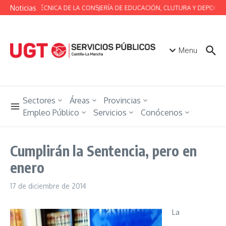
Saltar al contenido
Noticias
MESA TÉCNICA DE LA CONSJERÍA DE EDUCACIÓN, CLUTURA Y DEPORTES
Menu
Sectores
Áreas
Provincias
Empleo Público
Servicios
Conócenos
Cumplirán la Sentencia, pero en
enero
17 de diciembre de 2014
La