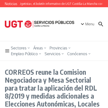
Saltar al contenido
Noticias
«Unión Ugetista», el boletín informativo de UGT Castilla-La Mancha con toda
Menu
Sectores
Áreas
Provincias
Empleo Público
Servicios
Conócenos
CORREOS reune la Comision
Negociadora y Mesa Sectorial
para tratar la aplicación del RDL
8/2019 y medidas adicionales a
Elecciones Autonómicas, Locales