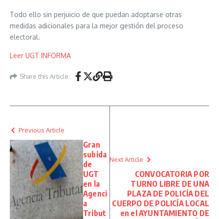
Todo ello sin perjuicio de que puedan adoptarse otras
medidas adicionales para la mejor gestión del proceso
electoral.
Leer UGT INFORMA
Share this Article
Previous Article
Gran
subida
Next Article
de
UGT
CONVOCATORIA POR
en la
TURNO LIBRE DE UNA
Agenci
PLAZA DE POLICÍA DEL
a
CUERPO DE POLICÍA LOCAL
Tribut
en el AYUNTAMIENTO DE