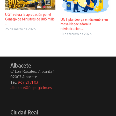
UGT valora la aprobación por el
Consejo de Ministros de 805 millo
UGT planteó ya en diciembre en
...
Mesa Negociadora la
reivindicación ...
25 de marzo de 2026
10 de febrero de 2026
Albacete
c/ Luis Rosales, 7, planta 1
02003 Albacete
Tel.
967 21 71 03
albacete@fespugtclm.es
Ciudad Real